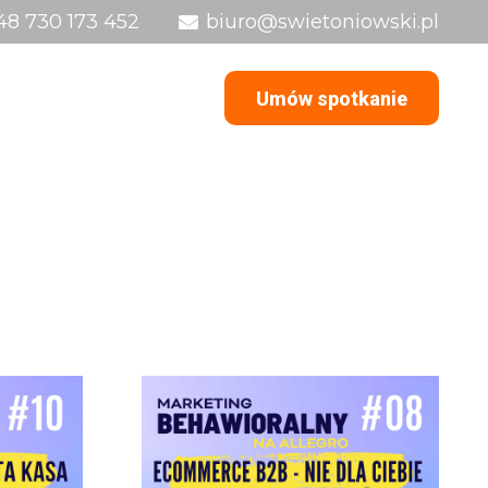
48 730 173 452
biuro@swietoniowski.pl
ugi
O mnie
Podcast
Blog
Umów spotkanie