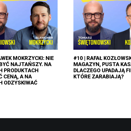
ŁAWEK MOKRZYCKI: NIE
#10 | RAFAŁ KOZŁOWSK
BYĆ NAJTAŃSZY. NA
MAGAZYN, PUSTA KAS
H PRODUKTACH
DLACZEGO UPADAJĄ FI
 CENĄ, A NA
KTÓRE ZARABIAJĄ?
H ODZYSKIWAĆ