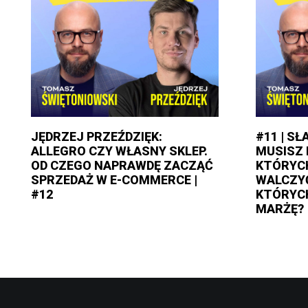
JĘDRZEJ PRZEŹDZIĘK:
#11 | S
ALLEGRO CZY WŁASNY SKLEP.
MUSISZ 
OD CZEGO NAPRAWDĘ ZACZĄĆ
KTÓRYC
SPRZEDAŻ W E-COMMERCE |
WALCZYĆ
#12
KTÓRYC
MARŻĘ?