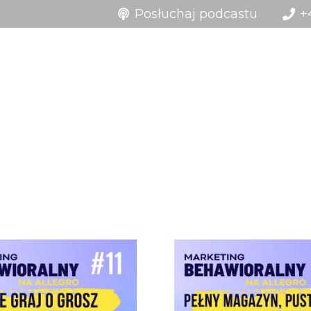
Posłuchaj podcastu
+
Usł