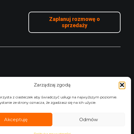
Zaplanuj rozmowę o
sprzedaży
Zarządzaj zgodą
orzysta z ciasteczek aby świadczyć usługi na najwyższym poziomie.
ystanie ze strony oznacza, że zgadzasz się na ich użycie.
Akceptuję
Odmów
Polityka prywatności
Polityka prywatności