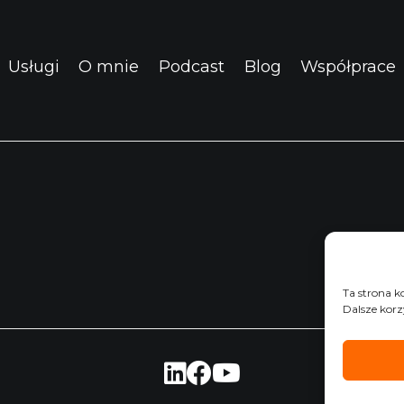
Usługi
O mnie
Podcast
Blog
Współprace
Ta strona k
Dalsze korz