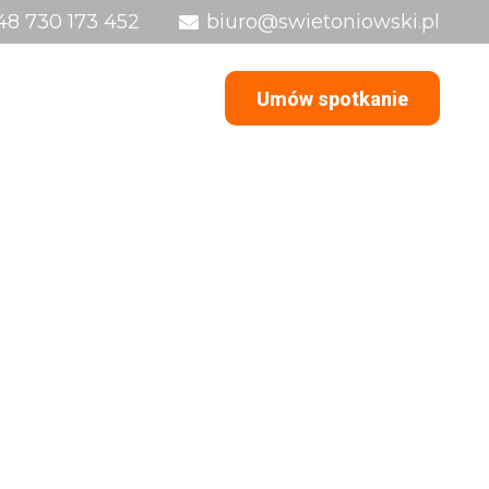
48 730 173 452
biuro@swietoniowski.pl
ugi
O mnie
Podcast
Blog
Umów spotkanie