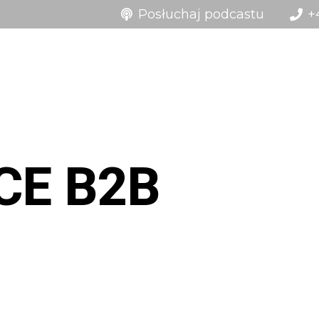
Posłuchaj podcastu
+
Usł
CE B2B