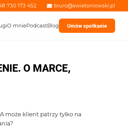
48 730 173 452
biuro@swietoniowski.pl
ugi
O mnie
Podcast
Blog
Umów spotkanie
NIE. O MARCE,
 może klient patrzy tylko na
ania?