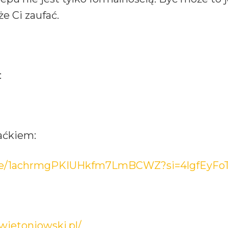
e Ci zaufać.
:
aćkiem:
isode/1achrmgPKIUHkfm7LmBCWZ?si=4lgfEy
swietoniowski.pl/