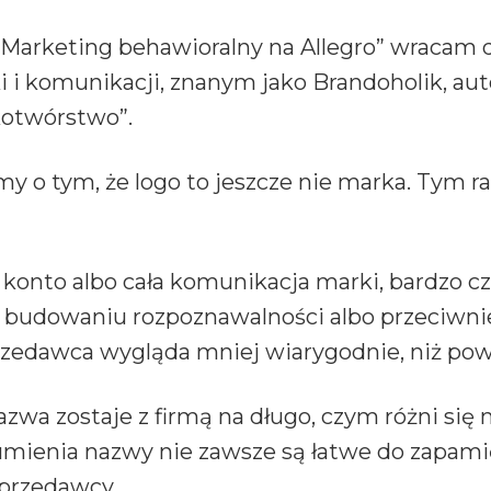
Marketing behawioralny na Allegro” wracam
i komunikacji, znanym jako Brandoholik, auto
kotwórstwo”.
 o tym, że logo to jeszcze nie marka. Tym ra
konto albo cała komunikacja marki, bardzo czę
budowaniu rozpoznawalności albo przeciwnie 
przedawca wygląda mniej wiarygodnie, niż pow
wa zostaje z firmą na długo, czym różni się
umienia nazwy nie zawsze są łatwe do zapamię
przedawcy.