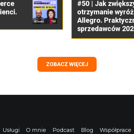
merce
#50 | Jak zwiększ
ienci.
otrzymanie wyróż
Allegro. Praktycz
sprzedawców 202
ZOBACZ WIĘCEJ
Usługi
O mnie
Podcast
Blog
Współprace