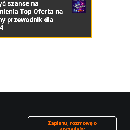
yć szanse na
nienia Top Oferta na
ny przewodnik dla
4
Zaplanuj rozmowę o
sprzedaży