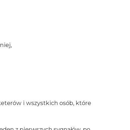
iej,
eterów i wszystkich osób, które
jeden z pierwszych sygnałów, po