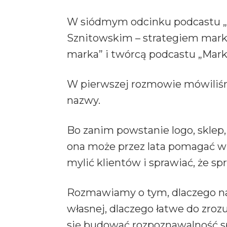
W siódmym odcinku podcastu „
Sznitowskim – strategiem marki 
marka” i twórcą podcastu „Mar
W pierwszej rozmowie mówiliśmy
nazwy.
Bo zanim powstanie logo, sklep, 
ona może przez lata pomagać w 
mylić klientów i sprawiać, że s
Rozmawiamy o tym, dlaczego naz
własnej, dlaczego łatwe do zroz
się budować rozpoznawalność s