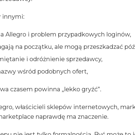
 innymi:
 Allegro i problem przypadkowych loginów,
ają na początku, ale mogą przeszkadzać późn
iętanie i odróżnienie sprzedawcy,
 nazwy wśród podobnych ofert,
zwa czasem powinna „lekko gryźć”.
gro, właścicieli sklepów internetowych, mark
 marketplace naprawdę ma znaczenie.
pu nie jest tylko formalnością. Być może to 