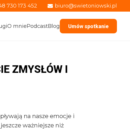
48 730 173 452
biuro@swietoniowski.pl
ugi
O mnie
Podcast
Blog
Umów spotkanie
IE ZMYSŁÓW I
wpływają na nasze emocje i
 jeszcze ważniejsze niż