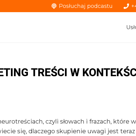
Posłuchaj podcastu
+
Usł
ETING TREŚCI W KONTEKŚC
rotreściach, czyli słowach i frazach, które 
ecie się, dlaczego skupienie uwagi jest teraz