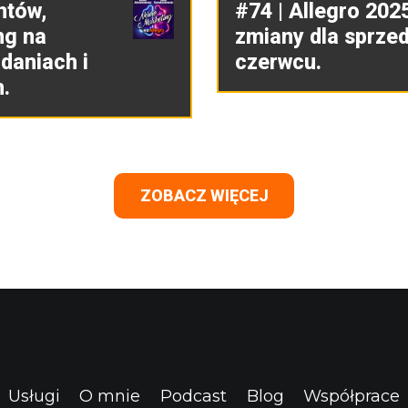
ntów,
#74 | Allegro 202
ng na
zmiany dla sprze
daniach i
czerwcu.
.
ZOBACZ WIĘCEJ
Usługi
O mnie
Podcast
Blog
Współprace