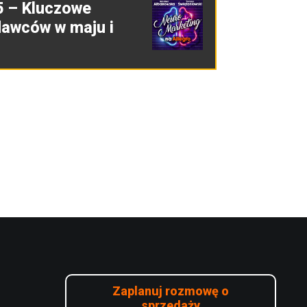
5 – Kluczowe
dawców w maju i
Zaplanuj rozmowę o
sprzedaży