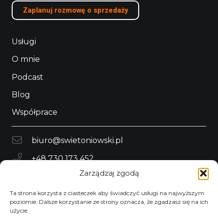
Zaplanuj rozmowę o sprzedaży
Usługi
O mnie
Podcast
Blog
Współprace
biuro@swietoniowski.pl
+48 730 173 452
Zarządzaj zgodą
Wola Batorska 575
32-007 Wola Batorska
Ta strona korzysta z ciasteczek aby świadczyć usługi na najwyższym
poziomie. Dalsze korzystanie ze strony oznacza, że zgadzasz się na ich
użycie.