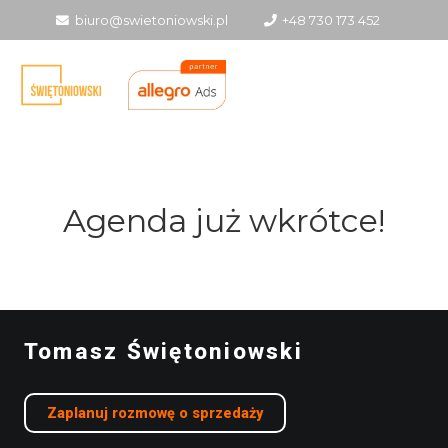
biuro@swietoniowski.pl
+48 730 173 452
Agenda już wkrótce!
Tomasz Świętoniowski
Zaplanuj rozmowę o sprzedaży