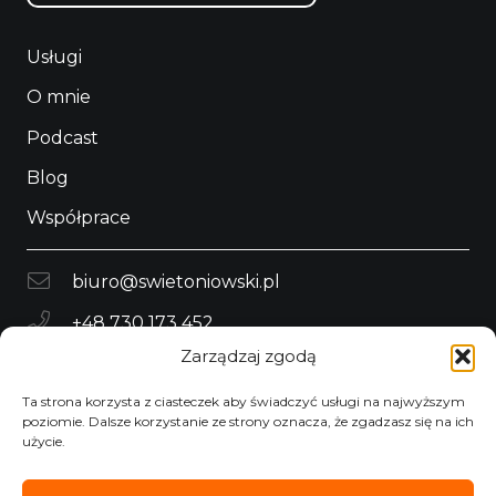
Usługi
O mnie
Podcast
Blog
Współprace
biuro@swietoniowski.pl
+48 730 173 452
Zarządzaj zgodą
Wola Batorska 575
32-007 Wola Batorska
Ta strona korzysta z ciasteczek aby świadczyć usługi na najwyższym
poziomie. Dalsze korzystanie ze strony oznacza, że zgadzasz się na ich
użycie.
Polityka prywatności