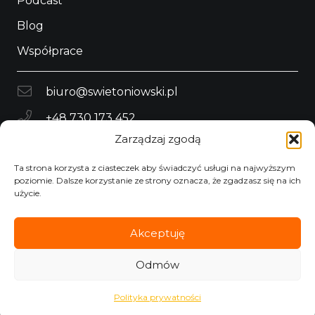
Podcast
Blog
Współprace
biuro@swietoniowski.pl
+48 730 173 452
Zarządzaj zgodą
Wola Batorska 575
32-007 Wola Batorska
Ta strona korzysta z ciasteczek aby świadczyć usługi na najwyższym
poziomie. Dalsze korzystanie ze strony oznacza, że zgadzasz się na ich
użycie.
Polityka prywatności
Akceptuję
© 2022 –
2026
Tomasz Świętoniowski
Odmów
Polityka prywatności